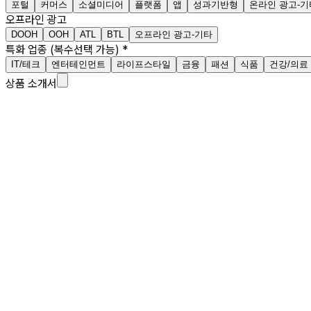
포털
커머스
소셜미디어
플랫폼
앱
성과기반형
온라인 광고-기
오프라인 광고
DOOH
OOH
ATL
BTL
오프라인 광고-기타
특화 업종 (복수선택 가능)
*
IT/테크
엔터테인먼트
라이프스타일
금융
패션
식품
건강/의료
상품 소개서