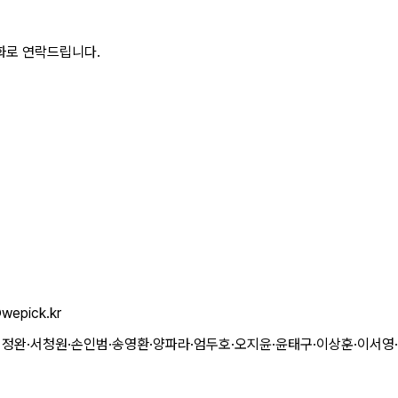
전화로 연락드립니다.
epick.kr
정완·서청원·손인범·송영환·양파라·엄두호·오지윤·윤태구·이상훈·이서영