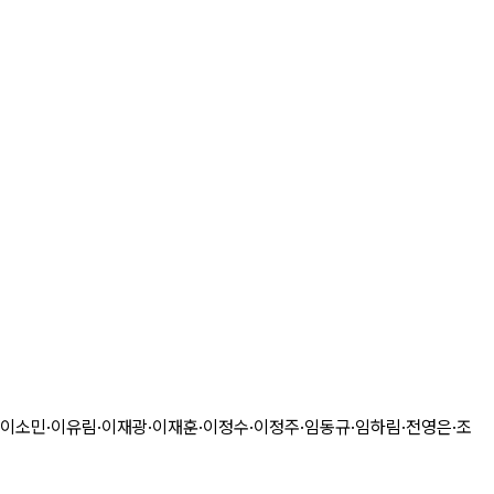
·이소민·이유림·이재광·이재훈·이정수·이정주·임동규·임하림·전영은·조