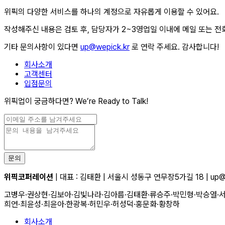
위픽의 다양한 서비스를 하나의 계정으로 자유롭게 이용할 수 있어요.
작성해주신 내용은 검토 후, 담당자가 2~3영업일 이내에 메일 또는 
기타 문의사항이 있다면
up@wepick.kr
로 연락 주세요. 감사합니다!
회사소개
고객센터
입점문의
위픽업이 궁금하다면? We’re Ready to Talk!
문의
위픽코퍼레이션
| 대표 : 김태환 | 서울시 성동구 연무장5가길 18 | up@w
고병우·권상현·김보아·김빛나라·김아름·김태환·류승주·박민형·박승열·서
희연·최윤성·최윤아·한광복·허민우·허성덕·홍문화·황창하
회사소개