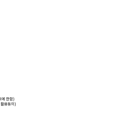
적에 한함)
팅활용동의)